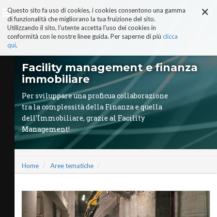
×
Salta
Questo sito fa uso di cookies, i cookies consentono una gamma
ai
di funzionalità che migliorano la tua fruizione del sito.
contenuti.
Utilizzando il sito, l'utente accetta l'uso dei cookies in
|
conformità con le nostre linee guida. Per saperne di più
clicca
Salta
alla
qui
.
navigazione
AI-ALTER EGO
Facility management e finanza
PERCHÉ COMPLEXLAB
immobiliare
ADVISORY BOARD
TRUST & TRUTH CENTER
Per sviluppare una proficua collaborazione
I NOSTRI SERVIZI
tra la complessità della Finanza e quella
MANIFESTO AI
dell'Immobiliare, grazie al Facility
STORIE DI SUCCESSO
Management!
VIDEO
COMPLEXLAB PARTNER
AREE TEMATICHE
Home
Aree tematiche