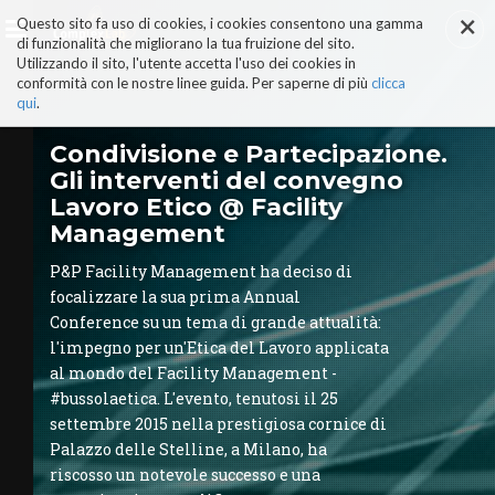
×
Salta
Questo sito fa uso di cookies, i cookies consentono una gamma
ai
di funzionalità che migliorano la tua fruizione del sito.
contenuti.
Utilizzando il sito, l'utente accetta l'uso dei cookies in
|
conformità con le nostre linee guida. Per saperne di più
clicca
Salta
alla
qui
.
navigazione
AI-ALTER EGO
Condivisione e Partecipazione.
PERCHÉ COMPLEXLAB
Gli interventi del convegno
ADVISORY BOARD
Lavoro Etico @ Facility
TRUST & TRUTH CENTER
Management
I NOSTRI SERVIZI
MANIFESTO AI
P&P Facility Management ha deciso di
STORIE DI SUCCESSO
focalizzare la sua prima Annual
VIDEO
Conference su un tema di grande attualità:
COMPLEXLAB PARTNER
l'impegno per un'Etica del Lavoro applicata
AREE TEMATICHE
al mondo del Facility Management -
#bussolaetica. L'evento, tenutosi il 25
settembre 2015 nella prestigiosa cornice di
Palazzo delle Stelline, a Milano, ha
riscosso un notevole successo e una