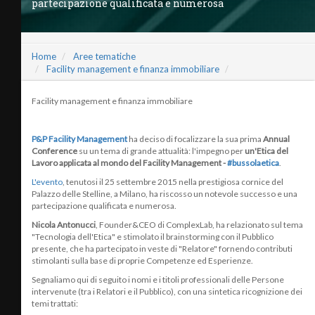
partecipazione qualificata e numerosa
Home
Aree tematiche
Facility management e finanza immobiliare
Facility management e finanza immobiliare
P&P Facility Management
ha deciso di focalizzare la sua prima
Annual
Conference
su un tema di grande attualità: l'impegno per
un'Etica del
Lavoro applicata al mondo del Facility Management -
#bussolaetica
.
L'evento
, tenutosi il 25 settembre 2015 nella prestigiosa cornice del
Palazzo delle Stelline, a Milano, ha riscosso un notevole successo e una
partecipazione qualificata e numerosa.
Nicola Antonucci
, Founder&CEO di ComplexLab, ha relazionato sul tema
"Tecnologia dell'Etica" e stimolato il brainstorming con il Pubblico
presente, che ha partecipato in veste di "Relatore" fornendo contributi
stimolanti sulla base di proprie Competenze ed Esperienze.
Segnaliamo qui di seguito i nomi e i titoli professionali delle Persone
intervenute (tra i Relatori e il Pubblico), con una sintetica ricognizione dei
temi trattati: