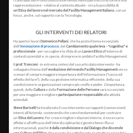
I contributi dei Professionisti intervenuti hanno permesso di fornire una
rappresentazione - relativa al contesto attuale - circa la possibilità di
un'Etica del lavoro nel mercato del Facility Management Italiano
, con un
focus, anche, sul rapporto con la Tecnologia.
GLI INTERVENTI DEI RELATORI
Ha aperto i lavori
Domenico Pollani
, che ha posto il tema essenziale
dell'
Innovazione di processo
, del
Cambiamento quale leva - "cognitiva" e
professionale
- per raccogliere la sfida di un
Lavoro Etico
all'interno di
contesti aziendali e, in specie, di imprese in ambito Facility Management.
Il
prof. Tronconi
- in estrema sintesi del suo articolato intervento - ha
sviluppato il tema dell'
evoluzione del mondo Facility Management
verso
scenari di sempre maggiore importanza dell'Informazione ("causa ed
effetto del fare"), della sua gestione informatica efficiente, della sua
condivisione in organizzazioni sempre più snelle e piatte. L'importanza,
quindi, della
Cultura
e della
Formazione delle Persone
sarà essenziale
per una maggiore e migliore
partecipazione responsabile
alle attività
aziendali.
Steve BariselIi
ha focalizzato il suo intervento sui rapporti (connessioni)
interni all'Azienda, sostenendo che sono fondamentali per costruire
un’
Etica del Lavoro
. Per creare migliori relazioni interne, è necessario
affidarsi all’efficacia dell’interdisciplinarità e gestire bene i flussi
informazionali, poiché
è dalla condivisione e dal Dialogo che discende
una Cultura dell’Etica
. Per questo, ha sottolineato, la struttura aziendale