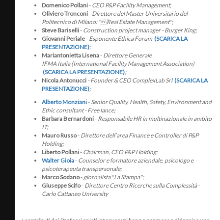
Domenico Pollani
-
CEO P&P Facility Management
;
Oliviero Tronconi
-
Direttore del Master Universitario del
Politecnico di Milano: "Real Estate Management
";
Steve Bariselli
-
Construction project manager - Burger King;
Giovanni Periale
-
Esponente Ethica Forum
(SCARICA LA
PRESENTAZIONE)
;
Mariantonietta Lisena
-
Direttore Generale
IFMA
Italia
(International Facility Management Association)
(SCARICA LA PRESENTAZIONE)
;
Nicola Antonucci
- Founder & CEO ComplexLab Srl
(SCARICA LA
PRESENTAZIONE)
;
Alberto Monziani
-
Senior Quality, Health, Safety, Environment and
Ethic consultant - Free lance;
Barbara Bernardoni
-
Responsabile HR in multinazionale in ambito
IT;
Mauro Russo
-
Direttore dell’area Finance e Controller di P&P
Holding;
Liberto Pollani
-
Chairman, CEO P&P Holding;
Walter Gioia
-
Counselor e formatore aziendale, psicologo e
psicoterapeuta transpersonale;
Marco Sodano
-
giornalista
"
La Stampa";
Giuseppe Scifo
-
Direttore Centro Ricerche sulla Complessità -
Carlo Cattaneo University