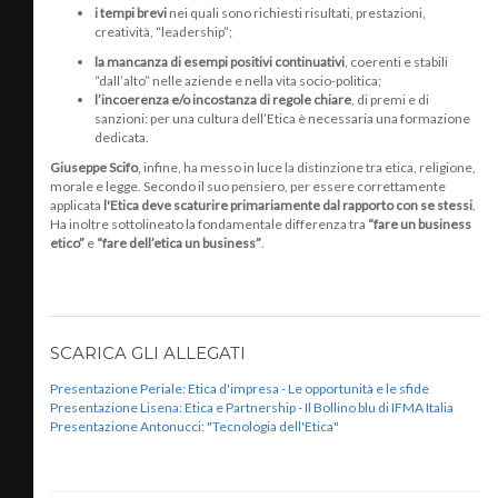
i tempi brevi
nei quali sono richiesti risultati, prestazioni,
creatività, “leadership”;
la mancanza di esempi positivi continuativi
, coerenti e stabili
“dall’alto” nelle aziende e nella vita socio-politica;
l’incoerenza e/o incostanza di regole chiare
, di premi e di
sanzioni: per una cultura dell’Etica è necessaria una formazione
dedicata.
Giuseppe Scifo
, infine, ha messo in luce la distinzione tra etica, religione,
morale e legge. Secondo il suo pensiero, per essere correttamente
applicata
l'Etica deve scaturire primariamente dal rapporto con se stessi
.
Ha inoltre sottolineato la fondamentale differenza tra
“fare un business
etico”
e
“fare dell’etica un business”
.
SCARICA GLI ALLEGATI
Presentazione Periale: Etica d'impresa - Le opportunità e le sfide
Presentazione Lisena: Etica e Partnership - Il Bollino blu di IFMA Italia
Presentazione Antonucci: "Tecnologia dell'Etica"