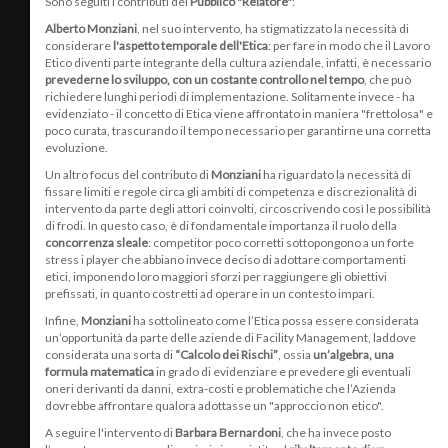
Sono seguiti i contributi del
Pubblico "Relatore"
:
Alberto Monziani
, nel suo intervento, ha stigmatizzato la necessità di
considerare
l'aspetto temporale dell'Etica
: per fare in modo che il Lavoro
Etico diventi parte integrante della cultura aziendale, infatti, è necessario
prevederne lo sviluppo, con un costante controllo nel tempo
, che può
richiedere lunghi periodi di implementazione. Solitamente invece - ha
evidenziato - il concetto di Etica viene affrontato in maniera "frettolosa" e
poco curata, trascurando il tempo necessario per garantirne una corretta
evoluzione.
Un altro focus del contributo di
Monziani
ha riguardato la necessità di
fissare limiti e regole circa gli ambiti di competenza e discrezionalità di
intervento da parte degli attori coinvolti, circoscrivendo così le possibilità
di frodi. In questo caso, è di fondamentale importanza il ruolo della
concorrenza sleale
: competitor poco corretti sottopongono a un forte
stress i player che abbiano invece deciso di adottare comportamenti
etici, imponendo loro maggiori sforzi per raggiungere gli obiettivi
prefissati, in quanto costretti ad operare in un contesto impari.
Infine,
Monziani
ha sottolineato come l’Etica possa essere considerata
un’opportunità da parte delle aziende di Facility Management, laddove
considerata una sorta di
“Calcolo dei Rischi”
, ossia
un’algebra, una
formula matematica
in grado di evidenziare e prevedere gli eventuali
oneri derivanti da danni, extra-costi e problematiche che l’Azienda
dovrebbe affrontare qualora adottasse un "approccio non etico".
A seguire l'intervento di
Barbara Bernardoni
, che ha invece posto