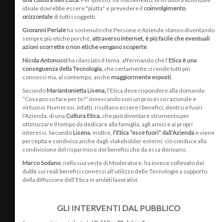
ideale dovrebbe essere "piatta" e prevedere il
coinvolgimento
orizzontale
di tutti i soggetti.
Giovanni Periale
ha sostenuto che Persone e Aziende stanno diventando
sempre più etiche perché,
attraverso Internet, è più facile che eventuali
azioni scorrette o non etiche vengano scoperte
.
Nicola Antonucci
ha rilanciato il tema, affermando che l’
Etica è una
conseguenza della Tecnologia,
che certamente ci rende tutti più
connessi ma, al contempo, anche
maggiormente esposti
.
Secondo
Mariantonietta Lisena,
l’Etica deve rispondere alla domanda:
“Cosa posso fare per te?” innescando così un processo razionale e
virtuoso. Numerosi, infatti, risultano essere i benefici, dentro e fuori
l'Azienda, di una
Cultura Etica,
che può diventare strumento per
ottimizzare il tempo da dedicare alla famiglia, agli amici e ai propri
interessi. Secondo
Lisena
, inoltre,
l’Etica “esce fuori” dall’Azienda
e viene
percepita e condivisa anche dagli stakeholder esterni: ciò conduce alla
condivisione del risparmio e dei benefici che da essa derivano.
Marco Sodano
, nella sua veste di Moderatore, ha invece sollevato dei
dubbi sui reali benefici connessi all’utilizzo delle Tecnologie a supporto
della diffusione dell’Etica in ambiti lavorativi.
GLI INTERVENTI DAL PUBBLICO