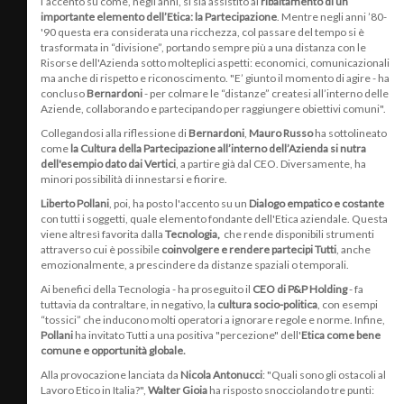
l’accento su come, negli anni, si sia assistito al
ribaltamento di un
importante elemento dell’Etica: la Partecipazione
. Mentre negli anni ’80-
'90 questa era considerata una ricchezza, col passare del tempo si è
trasformata in “divisione”, portando sempre più a una distanza con le
Risorse dell'Azienda sotto molteplici aspetti: economici, comunicazionali
ma anche di rispetto e riconoscimento. "E’ giunto il momento di agire - ha
concluso
Bernardoni
- per colmare le “distanze” createsi all’interno delle
Aziende, collaborando e partecipando per raggiungere obiettivi comuni".
Collegandosi alla riflessione di
Bernardoni
,
Mauro Russo
ha sottolineato
come
la Cultura della Partecipazione all’interno dell’Azienda si nutra
dell'esempio dato dai Vertici
, a partire già dal CEO. Diversamente, ha
minori possibilità di innestarsi e fiorire.
Liberto Pollani
, poi, ha posto l'accento su un
Dialogo empatico e costante
con tutti i soggetti, quale elemento fondante dell'Etica aziendale. Questa
viene altresì favorita dalla
Tecnologia,
che rende disponibili strumenti
attraverso cui è possibile
coinvolgere e rendere partecipi Tutti
, anche
emozionalmente, a prescindere da distanze spaziali o temporali.
Ai benefici della Tecnologia - ha proseguito il
CEO di P&P Holding
- fa
tuttavia da contraltare, in negativo, la
cultura socio-politica
, con esempi
“tossici” che inducono molti operatori a ignorare regole e norme. Infine,
Pollani
ha invitato Tutti a una positiva "percezione" dell'
Etica come bene
comune e opportunità globale.
Alla provocazione lanciata da
Nicola Antonucci
: "Quali sono gli ostacoli al
Lavoro Etico in Italia?",
Walter Gioia
ha risposto snocciolando tre punti: