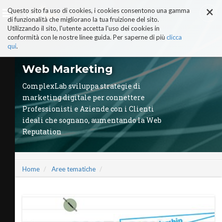
×
Salta
Questo sito fa uso di cookies, i cookies consentono una gamma
ai
di funzionalità che migliorano la tua fruizione del sito.
contenuti.
Utilizzando il sito, l'utente accetta l'uso dei cookies in
|
conformità con le nostre linee guida. Per saperne di più
clicca
Salta
alla
qui
.
navigazione
AI-ALTER EGO
Web Marketing
PERCHÉ COMPLEXLAB
ADVISORY BOARD
ComplexLab sviluppa strategie di
TRUST & TRUTH CENTER
marketing digitale per connettere
I NOSTRI SERVIZI
Professionisti e Aziende con i Clienti
MANIFESTO AI
ideali che sognano, aumentando la Web
STORIE DI SUCCESSO
Reputation
VIDEO
COMPLEXLAB PARTNER
AREE TEMATICHE
Home
Aree tematiche