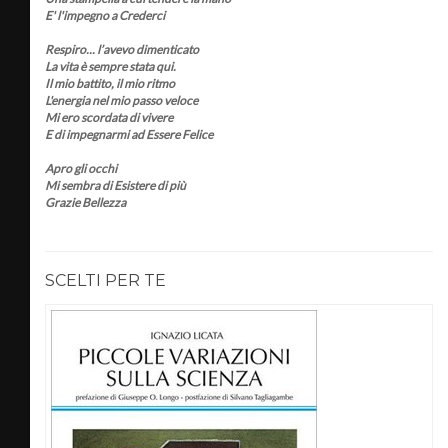
E' l'impegno a Crederci
Respiro... l’avevo dimenticato
La vita è sempre stata qui.
Il mio battito, il mio ritmo
L'energia nel mio passo veloce
Mi ero scordata di vivere
E di impegnarmi ad Essere Felice
Apro gli occhi
Mi sembra di Esistere di più
Grazie Bellezza
SCELTI PER TE