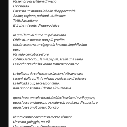
Mi sembra di esistere di meno
Li richiudo
Forse ho un mondo infinito di opportunità
Anima, ragione, pulsioni…tutto tace
Tutti si ascoltano
E’ li che mi sento di nuovo felice
In quel letto di fiume un po’ inaridito
Oblio di un passato non più gradito
Ma dove scorre un rigagnolo lucente, limpidissimo
puro
Mi vedo cercatrice d’oro
col mio setaccio... le mie pepite, scelte una a una
La ricchezza che ho voluto trattenere con me
La bellezza da cui ha senso lasciarsi attraversare
I sogni, dalla cui linfa mi nutro del senso di esistere
La felicità a cui, se ci esponiamo,
non riconosciamo il diritto all'eutanasia
quasi fosse un velo da cui desideri lasciarmi avviluppare;
quasi fosse un impegno a credere in qualcosa di superiore
quasi fosse un Progetto Sorriso
Nuoto controcorrente in mezzo al mare
Un remo galleggia, ma c'è
Una stampella a cui tendere la mano