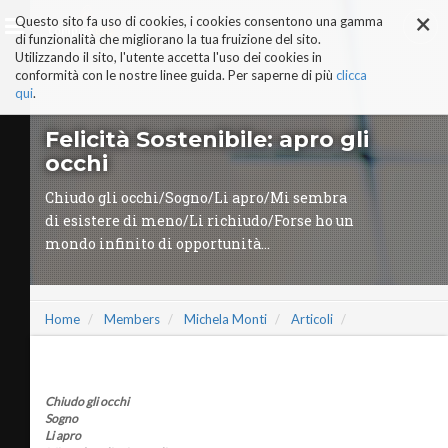
×
Salta
Questo sito fa uso di cookies, i cookies consentono una gamma
ai
di funzionalità che migliorano la tua fruizione del sito.
contenuti.
Utilizzando il sito, l'utente accetta l'uso dei cookies in
|
conformità con le nostre linee guida. Per saperne di più
clicca
Salta
alla
qui
.
navigazione
AI-ALTER EGO
Felicità Sostenibile: apro gli
PERCHÉ COMPLEXLAB
occhi
ADVISORY BOARD
TRUST & TRUTH CENTER
Chiudo gli occhi/Sogno/Li apro/Mi sembra
I NOSTRI SERVIZI
di esistere di meno/Li richiudo/Forse ho un
MANIFESTO AI
mondo infinito di opportunità...
STORIE DI SUCCESSO
VIDEO
COMPLEXLAB PARTNER
AREE TEMATICHE
Home
Members
Michela Monti
Articoli
Chiudo gli occhi
Sogno
Li apro