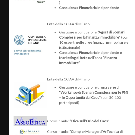
)
Consulenza Finanziaria Indipendente
Ente della CCIAA di Milano:
Gestione e conduzione
“Agorà di Scenari
Complessi per la Finanza Immobiliare
” (con
10 esperti nelle aree finanza, immobiliare e
istituzionale)
Consulenza Finanziaria Indipendente e
Marketing di Rete
nell’area
“Finanza
Immobiliare”
Ente della CCIAA di Milano:
Gestione e conduzione di una serie di
“Workshop di Scenari Complessi per le PMI
– le Opportunità dal Caos”
(con 50-100
partecipanti)
Corso in aula:
“Etica sull’Orlo del Caos
”
Corso in aula:
“ComplexManager: l’ArTecnica di