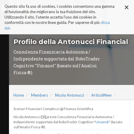
×
Salta
Questo sito fa uso di cookies, i cookies consentono una gamma
ai
di funzionalità che migliorano la tua fruizione del sito.
contenuti.
Utilizzando il sito, l'utente accetta l'uso dei cookies in
|
conformità con le nostre linee guida. Per saperne di più
clicca
Salta
alla
qui
.
navigazione
AI-ALTER EGO
Profilo della Antonucci Financial
PERCHÉ COMPLEXLAB
ADVISORY BOARD
Consulenza Finanziaria Autonoma /
TRUST & TRUTH CENTER
Indipendente supportata dal RoboTrader
I NOSTRI SERVIZI
Cognitivo "Umanot" (basato sull'Analisi
MANIFESTO AI
Fisica ®).
STORIE DI SUCCESSO
VIDEO
COMPLEXLAB PARTNER
AREE TEMATICHE
Home
Members
Nicola Antonucci
ArticoliNew
Scenari Finanziari Complessi @ Finanza Scientifica
Nicola Antonucci
[1]
presta Consulenza Finanziaria Autonoma /
Indipendente supportata dal RoboTrader Cognitivo "
Umanot
" (basato
sull'Analisi Fisica ®).