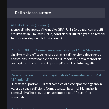
Dello stesso autore
AI-Links Gratuiti (o quasi...)
Elenco di Intelligenze Alternative GRATUITE (o quasi... con crediti
e/o limitazioni). Relativi LINKs, condizioni di utilizzo gratuito (crediti
temporanei disponibili, limitazioni...)
RECENSIONE di: "Come siamo diventati stupidi" di A.Massarenti
Un libro molto efficace nel proporre, tra dimensione destruens e
construens, interessanti e praticabili "medicine", ossia metodi sia
per arginare la stoltezza sia per migliorare la salute cognitiva...
Recensione con Proposta Progettuale di "Licenziate i padroni" di
M.Bentivogli
"Licenziate i padroni" - intesi come coloro che spadroneggiano in
Azienda senza sufficienti Competenze... Eccome! Ma anche: E
come...?! Mai ho provato un sentimento così "frattale", con
commisti...
Perché la Complessità aggiunge valore?