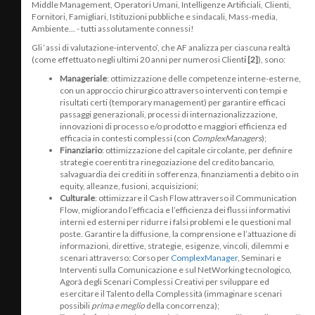
Middle Management, Operatori Umani, Intelligenze Artificiali, Clienti,
Fornitori, Famigliari, Istituzioni pubbliche e sindacali, Mass-media,
Ambiente... - tutti assolutamente connessi!
Gli ‘assi di valutazione-intervento’, che AF analizza per ciascuna realtà
(come effettuato negli ultimi 20 anni per numerosi Client
i [2]
), sono:
Manageriale
: ottimizzazione delle competenze interne-esterne,
con un approccio chirurgico attraverso interventi con tempi e
risultati certi (temporary management) per garantire efficaci
passaggi generazionali, processi di internazionalizzazione,
innovazioni di processo e/o prodotto e maggiori efficienza ed
efficacia in contesti complessi (con
ComplexManagers
);
Finanziario
: ottimizzazione del capitale circolante, per definire
strategie coerenti tra rinegoziazione del credito bancario,
salvaguardia dei crediti in sofferenza, finanziamenti a debito o in
equity, alleanze, fusioni, acquisizioni;
Culturale
: ottimizzare il Cash Flow attraverso il Communication
Flow, migliorando l’efficacia e l’efficienza dei flussi informativi
interni ed esterni per ridurre i falsi problemi e le questioni mal
poste. Garantire la diffusione, la comprensione e l’attuazione di
informazioni, direttive, strategie, esigenze, vincoli, dilemmi e
scenari attraverso: Corso per
ComplexManager
, Seminari e
Interventi sulla Comunicazione e sul NetWorking tecnologico,
Agorà degli Scenari Complessi Creativi per sviluppare ed
esercitare il Talento della Complessità (immaginare scenari
possibili
prima e meglio
della concorrenza);