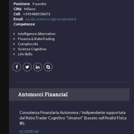
Posizione:
Founder
Città:
Milano
Cell:
+393488558073
Email:
nicola.antonucci@complexlab.it
Competenze:
Intelligenze Alternative
Finanza & RoboTrading
Complessità
Scienze Cognitive
Life Skills
Antonucci Financial
Consulenza Finanziaria Autonoma / Indipendente supportata
dal RoboTrader Cognitivo "Umanot" (basato sull'Analisi Fisica
®).
SCOPRI AF