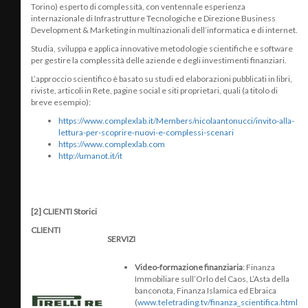
Torino) esperto di complessità, con ventennale esperienza
internazionale di Infrastrutture Tecnologiche e Direzione Business
Development & Marketing in multinazionali dell’informatica e di internet.
Studia, sviluppa e applica innovative metodologie scientifiche e software
per gestire la complessità delle aziende e degli investimenti finanziari.
L’approccio scientifico è basato su studi ed elaborazioni pubblicati in libri,
riviste, articoli in Rete, pagine social e siti proprietari, quali (a titolo di
breve esempio):
https://www.complexlab.it/Members/nicolaantonucci/invito-alla-
lettura-per-scoprire-nuovi-e-complessi-scenari
https://www.complexlab.com
http://umanot.it/it
[2] CLIENTI Storici
CLIENTI
SERVIZI
Video-formazione finanziaria
: Finanza
Immobiliare sull’Orlo del Caos, L’Asta della
banconota, Finanza Islamica ed Ebraica
(
www.teletrading.tv/finanza_scientifica.html