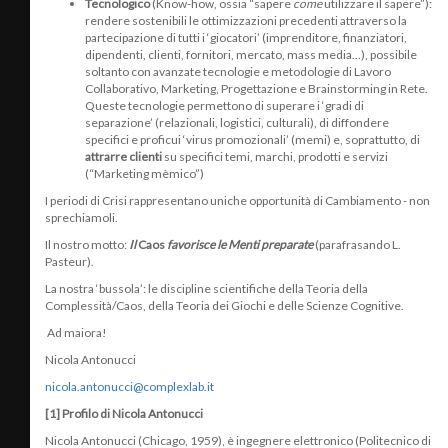
Tecnologico
(Know-how, ossia “sapere
come
utilizzare il sapere”):
rendere sostenibili le ottimizzazioni precedenti attraverso la
partecipazione di tutti i ‘giocatori’ (imprenditore, finanziatori,
dipendenti, clienti, fornitori, mercato, mass media…), possibile
soltanto con avanzate tecnologie e metodologie di Lavoro
Collaborativo, Marketing, Progettazione e Brainstorming in Rete.
Queste tecnologie permettono di superare i ‘gradi di
separazione’ (relazionali, logistici, culturali), di diffondere
specifici e proficui ‘virus promozionali’ (memi) e, soprattutto, di
attrarre clienti
su specifici temi, marchi, prodotti e servizi
(“Marketing mèmico”)
I periodi di Crisi rappresentano uniche opportunità di Cambiamento - non
sprechiamoli.
Il nostro motto:
Il
Caos
favorisce le Menti preparate
(parafrasando L.
Pasteur).
La nostra ‘bussola’: le discipline scientifiche della Teoria della
Complessità/Caos, della Teoria dei Giochi e delle Scienze Cognitive.
Ad maiora!
Nicola Antonucci
nicola.antonucci@complexlab.it
[1] Profilo di Nicola Antonucci
Nicola Antonucci (Chicago, 1959), è ingegnere elettronico (Politecnico di