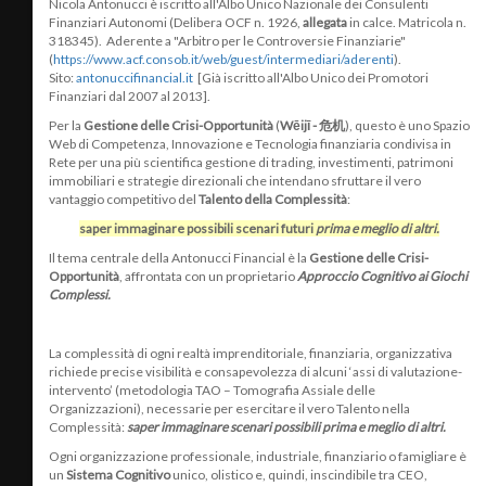
Nicola Antonucci è iscritto all'Albo Unico Nazionale dei Consulenti
Finanziari Autonomi (Delibera OCF n. 1926,
allegata
in calce. Matricola n.
318345). Aderente a "Arbitro per le Controversie Finanziarie"
(
https://www.acf.consob.it/web/guest/intermediari/aderenti
).
Sito:
antonuccifinancial.it
[Già iscritto all'Albo Unico dei Promotori
Finanziari dal 2007 al 2013].
Per la
Gestione delle Crisi-Opportunità
(
Wēijī - 危机
), questo è uno Spazio
Web di Competenza, Innovazione e Tecnologia finanziaria condivisa in
Rete per una più scientifica gestione di trading, investimenti, patrimoni
immobiliari e strategie direzionali che intendano sfruttare il vero
vantaggio competitivo del
Talento della Complessità
:
saper immaginare possibili scenari futuri
prima e meglio di altri.
Il tema centrale della Antonucci Financial è la
Gestione delle Crisi-
Opportunità
, affrontata con un proprietario
Approccio Cognitivo ai Giochi
Complessi.
La complessità di ogni realtà imprenditoriale, finanziaria, organizzativa
richiede precise visibilità e consapevolezza di alcuni ‘assi di valutazione-
intervento’ (metodologia TAO – Tomografia Assiale delle
Organizzazioni), necessarie per esercitare il vero Talento nella
Complessità:
saper immaginare scenari possibili prima e meglio di altri.
Ogni organizzazione professionale, industriale, finanziario o famigliare è
un
Sistema Cognitivo
unico, olistico e, quindi, inscindibile tra CEO,