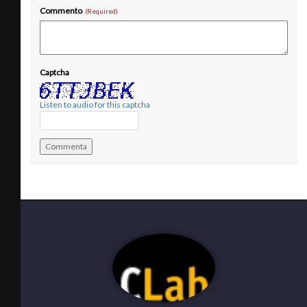
Commento
Captcha
Listen to audio for this captcha