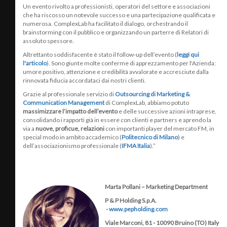
Un evento rivolto a professionisti, operatori del settore e associazioni
che ha riscosso un notevole successo e una partecipazione qualificata e
numerosa. ComplexLab ha facilitato il dialogo, orchestrando il
brainstorming con il pubblico e organizzando un parterre di Relatori di
assoluto spessore.
Altrettanto soddisfacente è stato il follow-up dell’evento (
leggi qui
l'articolo
). Sono giunte molte conferme di apprezzamento per l'Azienda:
umore positivo, attenzione e credibilità avvalorate e accresciute dalla
rinnovata fiducia accordataci dai nostri clienti.
Grazie al professionale servizio di
Outsourcing di Marketing &
Communication Management
di ComplexLab, abbiamo potuto
massimizzare l’impatto dell’evento
e delle successive azioni intraprese,
consolidando i rapporti già in essere con clienti e partners e aprendo la
via a
nuove, proficue, relazioni
con importanti player del mercato FM, in
special modo in ambito accademico (
Politecnico di Milano
) e
dell’associazionismo professionale (
IFMA Italia
).”
Marta Pollani – Marketing Department
P & P Holding S.p.A.
-
www.pepholding.com
Viale Marconi, 81 - 10090 Bruino (TO) Italy