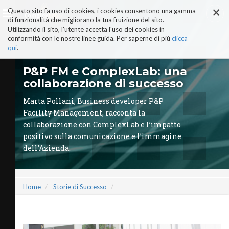
×
Salta
Questo sito fa uso di cookies, i cookies consentono una gamma
ai
di funzionalità che migliorano la tua fruizione del sito.
contenuti.
Utilizzando il sito, l'utente accetta l'uso dei cookies in
|
conformità con le nostre linee guida. Per saperne di più
clicca
Salta
alla
qui
.
navigazione
AI-ALTER EGO
P&P FM e ComplexLab: una
PERCHÉ COMPLEXLAB
collaborazione di successo
ADVISORY BOARD
TRUST & TRUTH CENTER
Marta Pollani, Business developer P&P
I NOSTRI SERVIZI
Facility Management, racconta la
MANIFESTO AI
collaborazione con ComplexLab e l’impatto
STORIE DI SUCCESSO
positivo sulla comunicazione e l’immagine
P&P FM e ComplexLab: una
collaborazione di successo
dell’Azienda.
NanoTechSurface di
Alessandro Torretta: i successi
con ComplexLab
VIDEO
Home
Storie di Successo
COMPLEXLAB PARTNER
AREE TEMATICHE