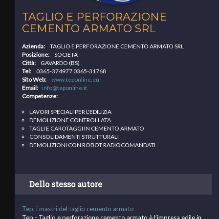
TAGLIO E PERFORAZIONE
CEMENTO ARMATO SRL
Azienda:
TAGLIO E PERFORAZIONE CEMENTO ARMATO SRL
Posizione:
SOCIETA'
Città:
GAVARDO (BS)
Tel:
0365-374977 0365-31768
Sito Web:
www.teponline.eu
Email:
info@teponline.it
Competenze:
LAVORI SPECIALI PER L'EDILIZIA
DEMOLIZIONE CONTROLLATA
TAGLI E CAROTAGGI IN CEMENTO ARMATO
CONSOLIDAMENTI STRUTTURALI
DEMOLIZIONI CON ROBOT RADIOCOMANDATI
Dello stesso autore
Tep, i mastri del taglio cemento armato
Tep - Taglio e perforazione cemento armato è l’impresa edile in