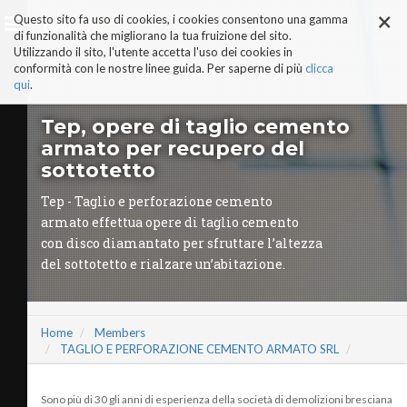
×
Salta
Questo sito fa uso di cookies, i cookies consentono una gamma
ai
di funzionalità che migliorano la tua fruizione del sito.
contenuti.
Utilizzando il sito, l'utente accetta l'uso dei cookies in
|
conformità con le nostre linee guida. Per saperne di più
clicca
Salta
alla
qui
.
navigazione
AI-ALTER EGO
Tep, opere di taglio cemento
PERCHÉ COMPLEXLAB
armato per recupero del
ADVISORY BOARD
sottotetto
TRUST & TRUTH CENTER
I NOSTRI SERVIZI
Tep - Taglio e perforazione cemento
MANIFESTO AI
armato effettua opere di taglio cemento
STORIE DI SUCCESSO
con disco diamantato per sfruttare l’altezza
VIDEO
del sottotetto e rialzare un’abitazione.
COMPLEXLAB PARTNER
AREE TEMATICHE
Home
Members
TAGLIO E PERFORAZIONE CEMENTO ARMATO SRL
Sono più di 30 gli anni di esperienza della società di demolizioni bresciana