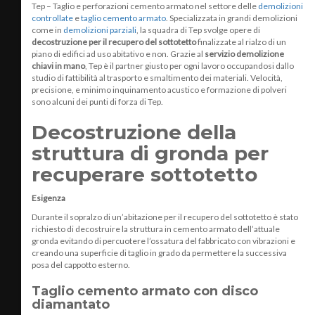
Tep – Taglio e perforazioni cemento armato nel settore delle
demolizioni
controllate
e
taglio cemento armato
. Specializzata in grandi demolizioni
come in
demolizioni parziali
, la squadra di Tep svolge opere di
decostruzione per il recupero del sottotetto
finalizzate al rialzo di un
piano di edifici ad uso abitativo e non. Grazie al
servizio demolizione
chiavi in mano
, Tep è il partner giusto per ogni lavoro occupandosi dallo
studio di fattibilità al trasporto e smaltimento dei materiali. Velocità,
precisione, e minimo inquinamento acustico e formazione di polveri
sono alcuni dei punti di forza di Tep.
Decostruzione della
struttura di gronda per
recuperare sottotetto
Esigenza
Durante il sopralzo di un’abitazione per il recupero del sottotetto è stato
richiesto di decostruire la struttura in cemento armato dell’attuale
gronda evitando di percuotere l’ossatura del fabbricato con vibrazioni e
creando una superficie di taglio in grado da permettere la successiva
posa del cappotto esterno.
Taglio cemento armato con disco
diamantato