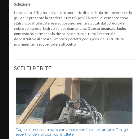
Soluzione
La squadra di Tep ha individuato una serie di blocchi da rimuovere con la
gru edile presente in cantiere. Stimati i pesi, i blocchi di cemento sono
stati ancorati alle catene e successivamente staccati dal cordolo del
solaio con precisi tagli con disco diamantato. Questa
tecnica di taglio
cemento
ha permesso la rimozione sicura di tutto il materiale
decostruito e di creare l’imposta perfetta per la posa della struttura
prominente il recupero del sottotetto.
SCELTI PER TE
i a
Taglio cemento armato con disco e con filo diamantato: Tep, gli
esperti di demolizioni controllate