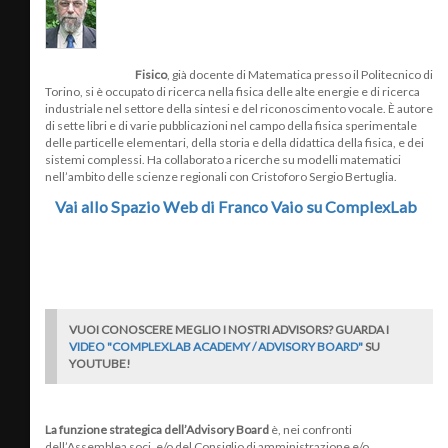
Fisico
, già docente di Matematica presso il Politecnico di
Torino, si è occupato di ricerca nella fisica delle alte energie e di ricerca
industriale nel settore della sintesi e del riconoscimento vocale. È autore
di sette libri e di varie pubblicazioni nel campo della fisica sperimentale
delle particelle elementari, della storia e della didattica della fisica, e dei
sistemi complessi. Ha collaborato a ricerche su modelli matematici
nell’ambito delle scienze regionali con Cristoforo Sergio Bertuglia.
Vai allo Spazio Web di Franco Vaio su ComplexLab
VUOI CONOSCERE MEGLIO I NOSTRI ADVISORS?
GUARDA I
VIDEO "COMPLEXLAB ACADEMY / ADVISORY BOARD"
SU
YOUTUBE!
La funzione strategica dell’Advisory Board
è, nei confronti
dell’Assemblea soci, e/o del Consiglio di amministrazione e/o