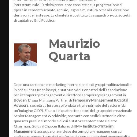
infrastrutturale. L’attività prevalente consiste nella progettazione di
opere in cemento armato, acciaio, legno e muratura oltre alla direzione
dei lavori delle stesse. La clientela è costituita da soggetti privati, Società
di capitali ed Enti Pubblici.
Maurizio
Quarta
Dopo una carriera nel marketing internazionale di gruppi multinazionali e
in consulenza (McKinsey), è stato uno dei Fondatori dell’associazione
per il temporary management e Direttore Temporary Management in
Boyden
. E’ oggi Managing Partner di
Temporary Management & Capital
Advisors
, società da lui stesso fondata e tra le più note del settore (da
un’indagine GIDP). E’ uno dei quattro fondatori del gruppo internazionale
Senior Management Worldwide, operante con sedici Partner in oltre
quaranta paesi nel mondo e di cui è stato recentemente rieletto
Chairman. Guida il Chapter Italiano di
IIM – Institute of Interim
Management
, associazione inglese dei temporary manager con cui
realizza momenti formativi e informativi con associazioni manageriali e