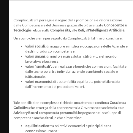
ComplexLab Srl, persegue il sogno della promozione e valorizzazione
delle Competenze e del Business grazie alle più avanzate
Conoscenze e
Tecnologie
relative alla
Complessità,
alle
Reti,
all'
Intelligenza Artificiale.
Un sogno che viene perseguito da
ComplexLab Srl al fine di conciliare:
valori sociali
, di maggiore e migliore occupazione delle Aziende e
degli Individui con competenze;
valori umani
, di migliori e più salutari stili di vita nel mondo
lavorativo e business;
valori “spirituali”,
per realizzare benefiche connessioni, facilitate
dalle tecnologie, tra individui, aziende e ambiente sociale e
istituzionale;
valori economici,
di sostenibilità equilibrata poiché bilanciata
dall’incremento dei precedenti valori.
Tale conciliazione complessa richiede una attenta e continua
Coscienza
Collettiva
che emerga dalla coerenza tra la Governance societaria e un
Advisory Board composto da personalità
impegnate nello sviluppo di
competenze anche altrui, e che dimostrino:
equilibrio etico
tra obiettivi economici e principi di sana
connessione umana;