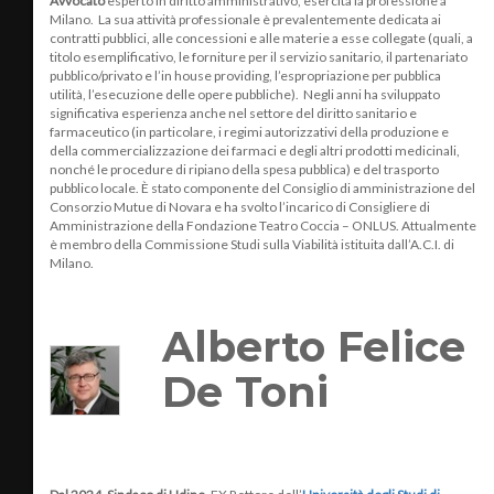
Avvocato
esperto in diritto amministrativo, esercita la professione a
Milano. La sua attività professionale è prevalentemente dedicata ai
contratti pubblici, alle concessioni e alle materie a esse collegate (quali, a
titolo esemplificativo, le forniture per il servizio sanitario, il partenariato
pubblico/privato e l’in house providing, l’espropriazione per pubblica
utilità, l’esecuzione delle opere pubbliche). Negli anni ha sviluppato
significativa esperienza anche nel settore del diritto sanitario e
farmaceutico (in particolare, i regimi autorizzativi della produzione e
della commercializzazione dei farmaci e degli altri prodotti medicinali,
nonché le procedure di ripiano della spesa pubblica) e del trasporto
pubblico locale. È stato componente del Consiglio di amministrazione del
Consorzio Mutue di Novara e ha svolto l’incarico di Consigliere di
Amministrazione della Fondazione Teatro Coccia – ONLUS. Attualmente
è membro della Commissione Studi sulla Viabilità istituita dall’A.C.I. di
Milano.
Alberto Felice
De Toni