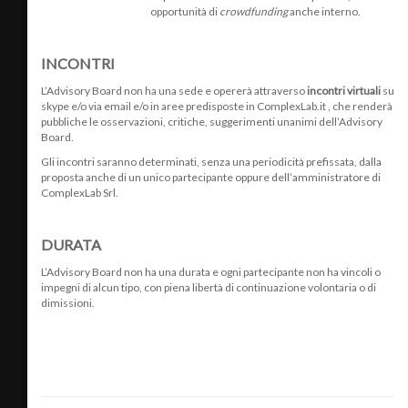
opportunità di
crowdfunding
anche interno.
INCONTRI
L’Advisory Board non ha una sede e opererà attraverso
incontri virtuali
su
skype e/o via email e/o in aree predisposte in ComplexLab.it , che renderà
pubbliche le osservazioni, critiche, suggerimenti unanimi dell’Advisory
Board.
Gli incontri saranno determinati, senza una periodicità prefissata, dalla
proposta anche di un unico partecipante oppure dell’amministratore di
ComplexLab Srl.
DURATA
L’Advisory Board non ha una durata e ogni partecipante non ha vincoli o
impegni di alcun tipo, con piena libertà di continuazione volontaria o di
dimissioni.