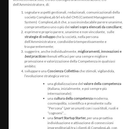
dell’Amministratore, di:
segnalare aspetti gestionali, redazionali, comunicazionali della
società ComplexLab Srl e/o del CMS (Content Management
System) ComplexLab.it che, a suo insindacabile parere unanime,
compromettano uno o più dei
valori sopra elencati da conciliare;
esprimere proprio parere, unanime e non vincolante, sulle
strategie di sviluppo
che la società, nella persona
dell’Amministratore, condividerà tempestivamente e
trasparentemente;
suggerire, anche individualmente,
miglioramenti, innovazioni e
best practices
ritenuti efficaci per una sempre migliore
promozione e valorizzazione della Competenza in qualsiasi
ambito;
sviluppare una
C
oscienza Collettiva
che stimoli, vigilandola,
l’evoluzione strategica verso:
una globalizzazione del
valore della competenza
(Italiana, inizialmente, e poi sempre più
internazionale);
una
cultura della competenza
moderna,
cosmopolita, scientifica e prevalente sulla
“Persona” (
per se unum
) con i suoi titoli, ruoli e
“cognomi”…
una
Smart Startup Starter,
per una proattiva
individuazione e attivazione di connessioni
imprenditoriali tra i clienti di ComplexLab, con