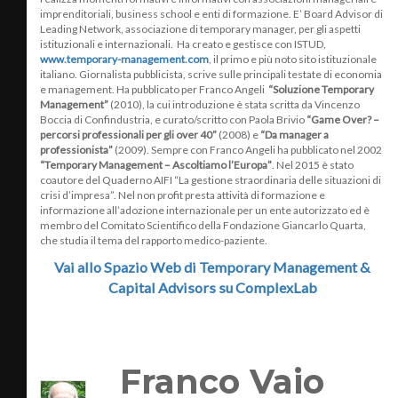
imprenditoriali, business school e enti di formazione. E’ Board Advisor di
Leading Network, associazione di temporary manager, per gli aspetti
istituzionali e internazionali. Ha creato e gestisce con ISTUD,
www.temporary-management.com
, il primo e più noto sito istituzionale
italiano. Giornalista pubblicista, scrive sulle principali testate di economia
e management. Ha pubblicato per Franco Angeli
“Soluzione Temporary
Management”
(2010), la cui introduzione è stata scritta da Vincenzo
Boccia di Confindustria, e curato/scritto con Paola Brivio
“Game Over? –
percorsi professionali per gli over 40”
(2008) e
“Da manager a
professionista”
(2009). Sempre con Franco Angeli ha pubblicato nel 2002
“Temporary Management – Ascoltiamo l’Europa”
. Nel 2015 è stato
coautore del Quaderno AIFI “La gestione straordinaria delle situazioni di
crisi d’impresa”. Nel non profit presta attività di formazione e
informazione all’adozione internazionale per un ente autorizzato ed è
membro del Comitato Scientifico della Fondazione Giancarlo Quarta,
che studia il tema del rapporto medico-paziente.
Vai allo Spazio Web di Temporary Management &
Capital Advisors su ComplexLab
Franco Vaio