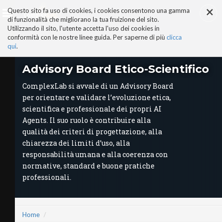
×
Salta
Questo sito fa uso di cookies, i cookies consentono una gamma
ai
di funzionalità che migliorano la tua fruizione del sito.
contenuti.
Utilizzando il sito, l'utente accetta l'uso dei cookies in
|
conformità con le nostre linee guida. Per saperne di più
clicca
Salta
alla
qui
.
navigazione
AI-ALTER EGO
Advisory Board Etico-Scientifico
PERCHÉ COMPLEXLAB
ADVISORY BOARD
ComplexLab si avvale di un Advisory Board
Advisory Board Etico-
per orientare e validare l’evoluzione etica,
Scientifico
scientifica e professionale dei propri AI
TRUST & TRUTH CENTER
Agents. Il suo ruolo è contribuire alla
I NOSTRI SERVIZI
qualità dei criteri di progettazione, alla
MANIFESTO AI
chiarezza dei limiti d’uso, alla
STORIE DI SUCCESSO
responsabilità umana e alla coerenza con
VIDEO
normative, standard e buone pratiche
COMPLEXLAB PARTNER
professionali.
AREE TEMATICHE
Home