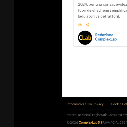
2024, per una consapevolez
fuori degli schemi semplific
(adulatori vs detrattori).
Redazione
ComplexLab
Informativa sulla Privacy
Cookie Pol
Marchi nazionali registrati: Complex
© 2026
ComplexLab Srl
P.IVA / C.F.: 08