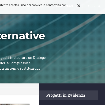
×
 l'utente accetta l'uso dei cookies in conformità con
Autenticazione
Contattaci
Cerca
ternative
 quali instaurare un Dialogo
 della Complessità.
imitazioni o sostituzioni
Progetti in Evidenza