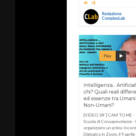
Redazione
ComplexLab
Play
Intelligenza... Artificia
chi? Quali reali diffe
ed essenze tra Umani
Non-Umani?
[VIDEO 38' ] CAM TO ME -
Scuola di Consapevolezze -
organizzato un primo Incon
Dialogico in Zoom, il 9 aprile