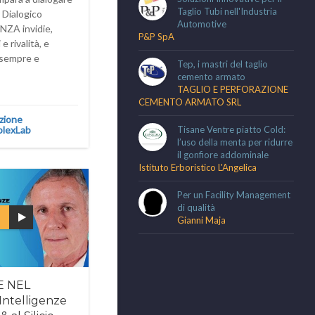
Taglio Tubi nell'Industria
 Dialogico
Automotive
ENZA invidie,
P&P SpA
e rivalità, e
sempre e
Tep, i mastri del taglio
cemento armato
TAGLIO E PERFORAZIONE
CEMENTO ARMATO SRL
zione
lexLab
Tisane Ventre piatto Cold:
l’uso della menta per ridurre
il gonfiore addominale
Istituto Erboristico L'Angelica
Per un Facility Management
di qualità
Gianni Maja
E NEL
Intelligenze