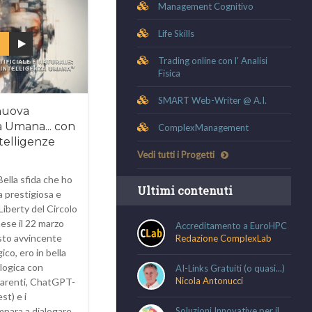
Management Cognitivo
Life Skills
Trading online con l' Analisi
Fisica
SMART Web-Writer @ A.I.
nuova
a Umana... con
ComplexManagement
telligenze
Vedi tutti i Progetti
Bella sfida che ho
Ultimi contenuti
a prestigiosa e
 Liberty del Circolo
nese il 22 marzo
Accreditamento a EuroHPC
sto avvincente
Redazione ComplexLab
ico, ero in bella
logica con
AI-Links Gratuiti (o quasi...)
Nicola Antonucci
arenti, ChatGPT-
st) e i
mpara a dialogare
Soluzioni Innovative per il