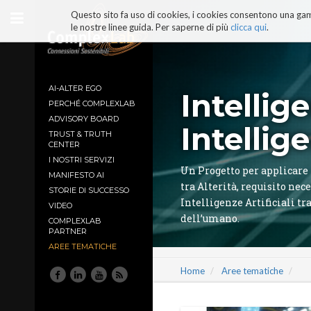
Salta
Questo sito fa uso di cookies, i cookies consentono una gamm
ai
le nostre linee guida. Per saperne di più
clicca qui
.
contenuti.
|
Salta
alla
navigazione
AI-ALTER EGO
Intellig
PERCHÉ COMPLEXLAB
ADVISORY BOARD
Intellig
TRUST & TRUTH
CENTER
I NOSTRI SERVIZI
Un Progetto per applicare 
MANIFESTO AI
tra Alterità, requisito ne
STORIE DI SUCCESSO
Intelligenze Artificiali tr
VIDEO
dell’umano.
COMPLEXLAB
PARTNER
AREE TEMATICHE
Home
Aree tematiche