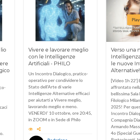
Play
lio
Vivere e lavorare meglio
Verso una 
con le Intelligenze
Intelligenz
vere
Artificiali - PHILO
le nuove In
ogico
Alternative!
Un Incontro Dialogico, pratico-
operativo per condividere lo
[Video 1h 22'] 
Stato dell'Arte di varie
affrontato nell
co-
Intelligenze Alternative efficaci
bellissima Sala
o
per aiutarti a Vivere meglio,
Filologico Mila
lavorando meglio e meno.
2025! Per que
caci
VENERDI' 10 ottobre, ore 20:45,
Incontro Dialog
in ZOOM o in Sede di Philo
Compagnia Dia
Armando Mass
4o (Special Gue
o.
Partecipanti. I