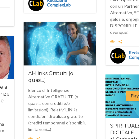
Redazione
ComplexLab
con un Partner
Alternativo, S
gelosie, orgogli 
DISPONIBILE 
ovunque!
Reda
Comp
AI-Links Gratuiti (o
quasi...)
le a
Elenco di Intelligenze
renze
Play
Alternative GRATUITE (o
 e
quasi... con crediti e/o
limitazioni). Relativi LINKs,
condizioni di utilizzo gratuito
(crediti temporanei disponibili,
 ha
SPIRITUAL
limitazioni...)
tro
DIGITALE - 