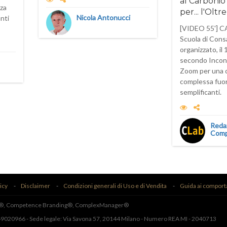
al Carbonio &
za
per... l'Ol
Nicola Antonucci
anti
[VIDEO 55'] 
Scuola di Cons
organizzato, il 
secondo Incont
Zoom per una 
complessa fuor
semplificanti.
Reda
Comp
icy
Disclaimer
Condizioni generali di Uso e di Vendita
Guida ai comport
Lab®, Competence Branding®, ComplexManager®
649020966 - Sede legale: Via Savona 57, 20144 Milano - Numero REA MI - 2040713