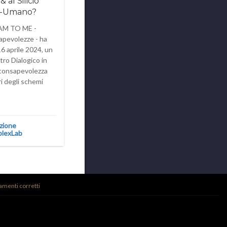
 al Silicio
tre-Umano?
CAM TO ME -
apevolezze - ha
16 aprile 2024, un
ro Dialogico in
consapevolezza
i degli schemi
zione
lexLab
amenti corretti