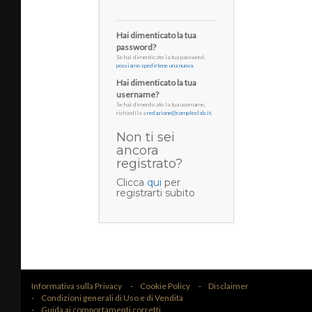
Hai dimenticato la tua
password?
Se hai dimenticato la tua password,
possiamo spedirtene una nuova
.
Hai dimenticato la tua
username?
Se hai dimenticato la tua username,
richiedila a
redazione@complexlab.it
.
Non ti sei
ancora
registrato?
Clicca
qui
per
registrarti subito
Informativa sulla Privacy
Cookie Policy
Disclaimer
Condizioni generali di Uso e di Vendita
Guida ai comportamenti corretti