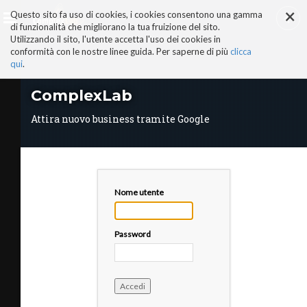
×
Salta
Questo sito fa uso di cookies, i cookies consentono una gamma
ai
di funzionalità che migliorano la tua fruizione del sito.
contenuti.
Utilizzando il sito, l'utente accetta l'uso dei cookies in
|
conformità con le nostre linee guida. Per saperne di più
clicca
Salta
alla
qui
.
navigazione
AI-ALTER EGO
ComplexLab
PERCHÉ COMPLEXLAB
ADVISORY BOARD
Attira nuovo business tramite Google
TRUST & TRUTH CENTER
I NOSTRI SERVIZI
MANIFESTO AI
STORIE DI SUCCESSO
VIDEO
Nome utente
COMPLEXLAB PARTNER
AREE TEMATICHE
Password