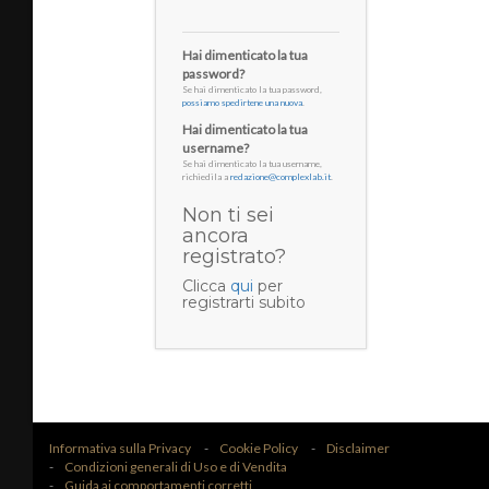
Hai dimenticato la tua
password?
Se hai dimenticato la tua password,
possiamo spedirtene una nuova
.
Hai dimenticato la tua
username?
Se hai dimenticato la tua username,
richiedila a
redazione@complexlab.it
.
Non ti sei
ancora
registrato?
Clicca
qui
per
registrarti subito
Informativa sulla Privacy
Cookie Policy
Disclaimer
Condizioni generali di Uso e di Vendita
Guida ai comportamenti corretti