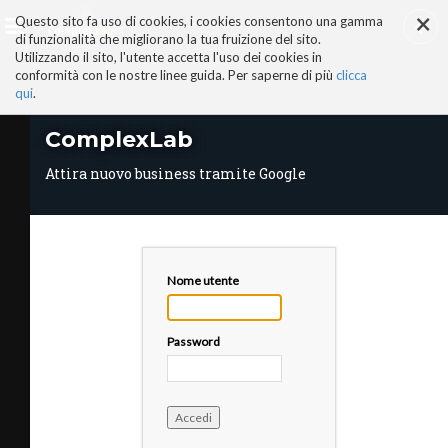
×
Salta
Questo sito fa uso di cookies, i cookies consentono una gamma
ai
di funzionalità che migliorano la tua fruizione del sito.
contenuti.
Utilizzando il sito, l'utente accetta l'uso dei cookies in
|
conformità con le nostre linee guida. Per saperne di più
clicca
Salta
alla
qui
.
navigazione
AI-ALTER EGO
ComplexLab
PERCHÉ COMPLEXLAB
ADVISORY BOARD
Attira nuovo business tramite Google
TRUST & TRUTH CENTER
I NOSTRI SERVIZI
MANIFESTO AI
STORIE DI SUCCESSO
VIDEO
Nome utente
COMPLEXLAB PARTNER
AREE TEMATICHE
Password